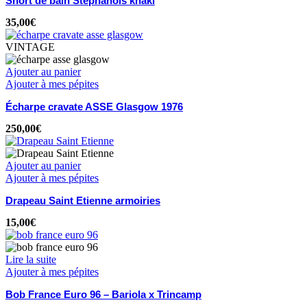
Short de bain Stéphanois khaki
35,00
€
VINTAGE
Ajouter au panier
Ajouter à mes pépites
Écharpe cravate ASSE Glasgow 1976
250,00
€
Ajouter au panier
Ajouter à mes pépites
Drapeau Saint Etienne armoiries
15,00
€
Lire la suite
Ajouter à mes pépites
Bob France Euro 96 – Bariola x Trincamp