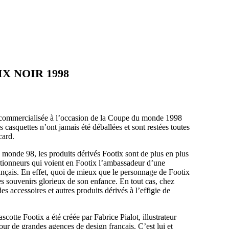
X NOIR 1998
é commercialisée à l’occasion de la Coupe du monde 1998
casquettes n’ont jamais été déballées et sont restées toutes
card.
 monde 98, les produits dérivés Footix sont de plus en plus
ctionneurs qui voient en Footix l’ambassadeur d’une
ançais. En effet, quoi de mieux que le personnage de Footix
les souvenirs glorieux de son enfance. En tout cas, chez
 accessoires et autres produits dérivés à l’effigie de
cotte Footix a été créée par Fabrice Pialot, illustrateur
our de grandes agences de design français. C’est lui et