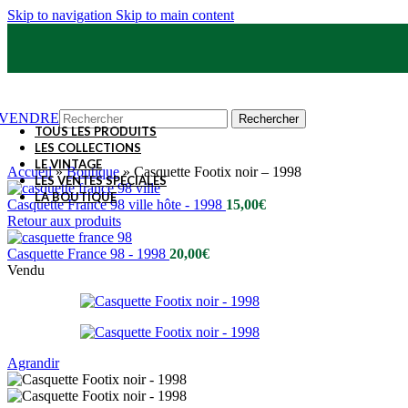
Skip to navigation
Skip to main content
VENDRE
Rechercher
TOUS LES PRODUITS
LES COLLECTIONS
LE VINTAGE
Accueil
»
Boutique
»
Casquette Footix noir – 1998
LES VENTES SPÉCIALES
LA BOUTIQUE
Casquette France 98 ville hôte - 1998
15,00
€
Retour aux produits
Casquette France 98 - 1998
20,00
€
Vendu
Agrandir