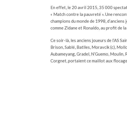
En effet, le 20 avril 2015, 35 000 specta
« Match contre la pauvreté ». Une rencont
champions du monde de 1998, d’anciens jo
comme Zidane et Ronaldo, au profit de la 
Ce soir-là, les anciens joueurs de l’AS Sa
Brison, Sablé, Batlles, Moravcik (c), Moll
Aubameyang, Gradel, N’Guemo, Moulin, Ro
Corgnet, portaient ce maillot aux flocag