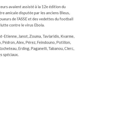
teurs avaient assisté à la 12e édition du
re amicale disputée par les anciens Bleus,
ueurs de l’ASSE et des vedettes du football
lutte contre le virus Ebola.
int-Etienne, Janot, Zouma, Tavlaridis, Kvarme,
o, Pédron, Alex, Pérez, Feindouno, Potillon,
cheteau, Erding, Paganelli, Tabanou, Clerc,
es spéciaux.