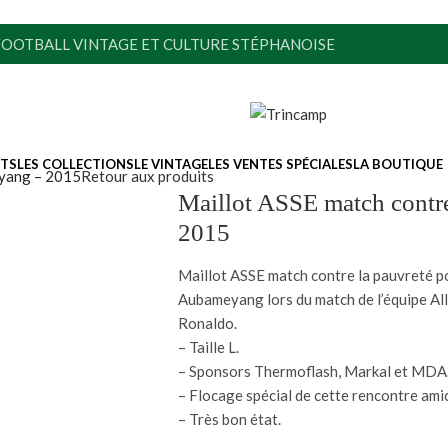
FOOTBALL VINTAGE ET CULTURE STÉPHANOISE
ITS
LES COLLECTIONS
LE VINTAGE
LES VENTES SPÉCIALES
LA BOUTIQUE
eyang – 2015
Retour aux produits
Maillot ASSE match contr
2015
Maillot ASSE match contre la pauvreté p
Aubameyang lors du match de l’équipe All-
Ronaldo.
– Taille L.
– Sponsors Thermoflash, Markal et MDA
– Flocage spécial de cette rencontre amic
– Très bon état.