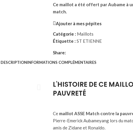
Ce maillot a été offert par Aubame à un
match.
Ajouter à mes pépites
Catégorie :
Maillots
Étiquette :
ST ETIENNE
Share:
DESCRIPTION
INFORMATIONS COMPLÉMENTAIRES
L'HISTOIRE DE CE MAIL
PAUVRETÉ
Ce
maillot ASSE Match contre la pauv
Pierre-Emerick Aubameyang lors du match 
amis de Zidane et Ronaldo.