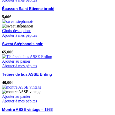
Ajouter à mes pépites
Écusson Saint Etienne brodé
5,00
€
Choix des options
Ajouter à mes pépites
Sweat Stéphanois noir
65,00
€
Ajouter au panier
Ajouter à mes pépites
Têtière de bus ASSE Erding
40,00
€
Ajouter au panier
Ajouter à mes pépites
Montre ASSE vintage – 1988