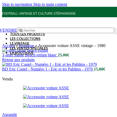
Skip to navigation
Skip to main content
FOOTBALL VINTAGE ET CULTURE STÉPHANOISE
VENDRE
TOUS LES PRODUITS
LES COLLECTIONS
LE VINTAGE
Accueil
»
Boutique
»
Accessoire voiture ASSE vintage – 1980
LES VENTES SPÉCIALES
LA BOUTIQUE
T-shirt Sainté Beach enfant blanc
25,00
€
Retour aux produits
BD Eric Castel - Numéro 1 - Eric et les Pablitos - 1979
15,00
€
Vendu
Agrandir