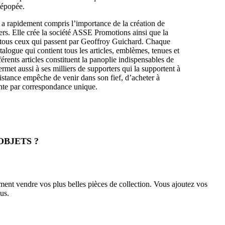
 épopée.
a rapidement compris l’importance de la création de
ers. Elle crée la société ASSE Promotions ainsi que la
 tous ceux qui passent par Geoffroy Guichard. Chaque
alogue qui contient tous les articles, emblèmes, tenues et
férents articles constituent la panoplie indispensables de
permet aussi à ses milliers de supporters qui la supportent à
distance empêche de venir dans son fief, d’acheter à
ente par correspondance unique.
OBJETS ?
nt vendre vos plus belles pièces de collection. Vous ajoutez vos
us.