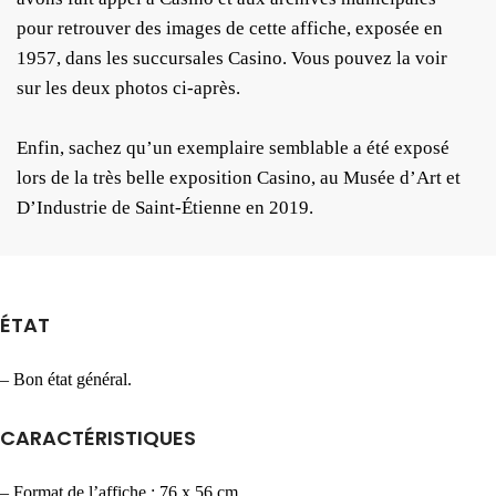
pour retrouver des images de cette affiche, exposée en
1957, dans les succursales Casino. Vous pouvez la voir
sur les deux photos ci-après.
Enfin, sachez qu’un exemplaire semblable a été exposé
lors de la très belle exposition Casino, au Musée d’Art et
D’Industrie de Saint-Étienne en 2019.
ÉTAT
– Bon état général.
CARACTÉRISTIQUES
– Format de l’affiche : 76 x 56 cm.