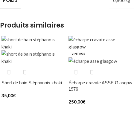
POIDS
0,600 kg
Produits similaires
VINTAGE
Short de bain Stéphanois khaki
Écharpe cravate ASSE Glasgow
1976
35,00
€
250,00
€