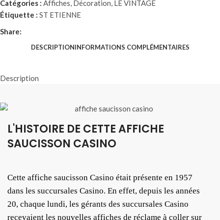
Catégories :
Affiches
,
Décoration
,
LE VINTAGE
Étiquette :
ST ETIENNE
Share:
DESCRIPTION
INFORMATIONS COMPLÉMENTAIRES
Description
L'HISTOIRE DE CETTE AFFICHE
SAUCISSON CASINO
Cette affiche saucisson Casino était présente en 1957
dans les succursales Casino. En effet, depuis les années
20, chaque lundi, les gérants des succursales Casino
recevaient les nouvelles affiches de réclame à coller sur