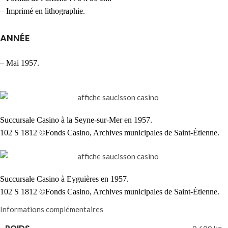
– Imprimé en lithographie.
ANNÉE
– Mai 1957.
Succursale Casino à la Seyne-sur-Mer en 1957.
102 S 1812 ©Fonds Casino, Archives municipales de Saint-Étienne.
Succursale Casino à Eyguières en 1957.
102 S 1812 ©Fonds Casino, Archives municipales de Saint-Étienne.
Informations complémentaires