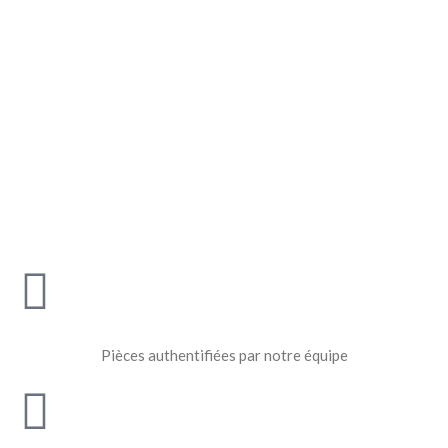
Pièces authentifiées par notre équipe