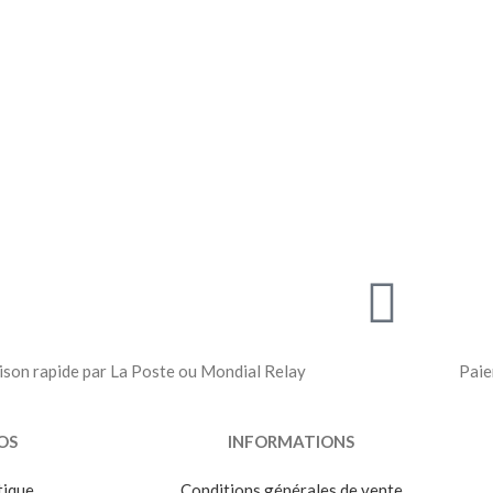
ison rapide par La Poste ou Mondial Relay
Paie
OS
INFORMATIONS
tique
Conditions générales de vente