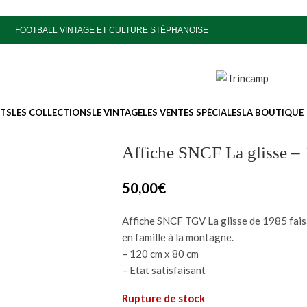
FOOTBALL VINTAGE ET CULTURE STÉPHANOISE
ITS
LES COLLECTIONS
LE VINTAGE
LES VENTES SPÉCIALES
LA BOUTIQUE
Affiche SNCF La glisse –
50,00
€
Affiche SNCF TGV La glisse de 1985 faisa
en famille à la montagne.
– 120 cm x 80 cm
– Etat satisfaisant
Rupture de stock