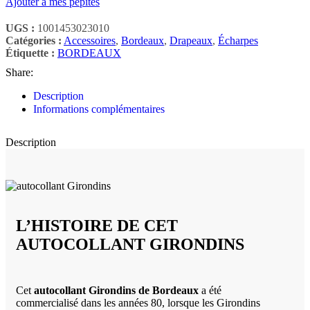
Ajouter à mes pépites
UGS :
1001453023010
Catégories :
Accessoires
,
Bordeaux
,
Drapeaux
,
Écharpes
Étiquette :
BORDEAUX
Share:
Description
Informations complémentaires
Description
L’HISTOIRE DE CET
AUTOCOLLANT GIRONDINS
Cet
autocollant Girondins de Bordeaux
a été
commercialisé dans les années 80, lorsque les Girondins