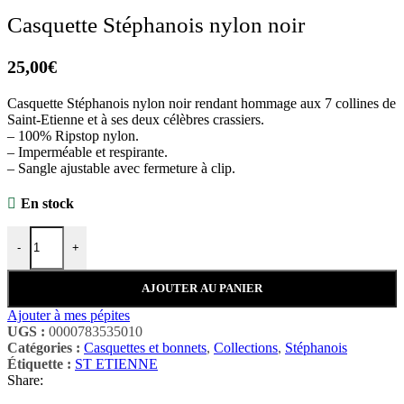
Casquette Stéphanois nylon noir
25,00
€
Casquette Stéphanois nylon noir rendant hommage aux 7 collines de
Saint-Etienne et à ses deux célèbres crassiers.
– 100% Ripstop nylon.
– Imperméable et respirante.
– Sangle ajustable avec fermeture à clip.
En stock
-
+
AJOUTER AU PANIER
Ajouter à mes pépites
UGS :
0000783535010
Catégories :
Casquettes et bonnets
,
Collections
,
Stéphanois
Étiquette :
ST ETIENNE
Share: