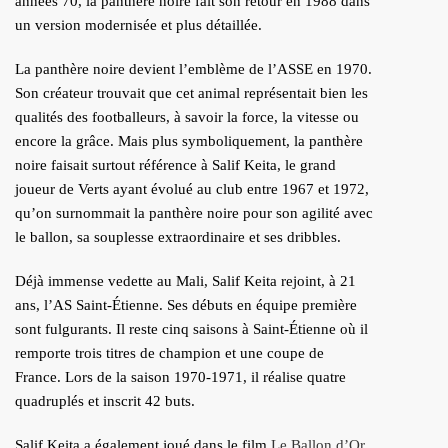
années 70, la panthère noire fait son retour en 1988 dans
un version modernisée et plus détaillée.
La panthère noire devient l’emblème de l’ASSE en 1970.
Son créateur trouvait que cet animal représentait bien les
qualités des footballeurs, à savoir la force, la vitesse ou
encore la grâce. Mais plus symboliquement, la panthère
noire faisait surtout référence à Salif Keita, le grand
joueur de Verts ayant évolué au club entre 1967 et 1972,
qu’on surnommait la panthère noire pour son agilité avec
le ballon, sa souplesse extraordinaire et ses dribbles.
Déjà immense vedette au Mali, Salif Keita rejoint, à 21
ans, l’AS Saint-Étienne. Ses débuts en équipe première
sont fulgurants. Il reste cinq saisons à Saint-Étienne où il
remporte trois titres de champion et une coupe de
France. Lors de la saison 1970-1971, il réalise quatre
quadruplés et inscrit 42 buts.
Salif Keita a également joué dans le film
Le Ballon d’Or