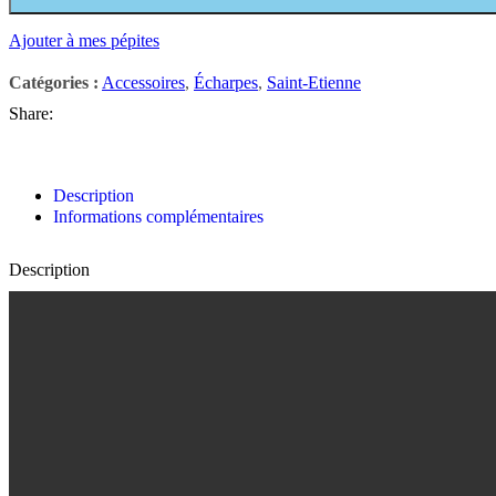
Ajouter à mes pépites
Catégories :
Accessoires
,
Écharpes
,
Saint-Etienne
Share:
Description
Informations complémentaires
Description