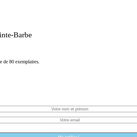
inte-Barbe
ée de 80 exemplaires.
Me prévenir quand ce produit est de retour !