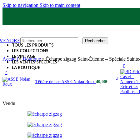
Skip to navigation
Skip to main content
VENDRE
Rechercher
TOUS LES PRODUITS
LES COLLECTIONS
LE VINTAGE
Accueil
»
Boutique
»
Écharpe zigzag Saint-Étienne – Spéciale Saint
LES VENTES SPÉCIALES
LA BOUTIQUE
Têtière de bus ASSE Nolan Roux
40,00
€
Vendu