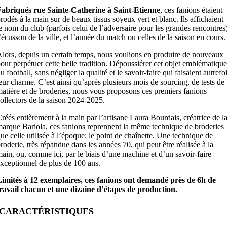
Fabriqués rue Sainte-Catherine à Saint-Etienne
, ces fanions étaient
rodés à la main sur de beaux tissus soyeux vert et blanc. Ils affichaient
e nom du club (parfois celui de l’adversaire pour les grandes rencontres)
’écusson de la ville, et l’année du match ou celles de la saison en cours.
lors, depuis un certain temps, nous voulions en produire de nouveaux
our perpétuer cette belle tradition. Dépoussiérer cet objet emblématique
u football, sans négliger la qualité et le savoir-faire qui faisaient autrefo
eur charme. C’est ainsi qu’après plusieurs mois de sourcing, de tests de
atière et de broderies, nous vous proposons ces premiers fanions
ollectors de la saison 2024-2025.
réés entièrement à la main par l’artisane Laura Bourdais, créatrice de l
arque Bariola, ces fanions reprennent la même technique de broderies
ue celle utilisée à l’époque: le point de chaînette. Une technique de
roderie, très répandue dans les années 70, qui peut être réalisée à la
ain, ou, comme ici, par le biais d’une machine et d’un savoir-faire
xceptionnel de plus de 100 ans.
imités à 12 exemplaires, ces fanions ont demandé près de 6h de
ravail chacun et une dizaine d’étapes de production.
CARACTÉRISTIQUES