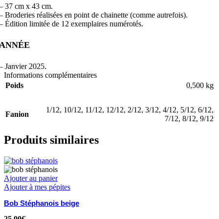
– 37 cm x 43 cm.
– Broderies réalisées en point de chainette (comme autrefois).
– Édition limitée de 12 exemplaires numérotés.
ANNÉE
– Janvier 2025.
Informations complémentaires
Poids
0,500 kg
1/12
,
10/12
,
11/12
,
12/12
,
2/12
,
3/12
,
4/12
,
5/12
,
6/12
,
Fanion
7/12
,
8/12
,
9/12
Produits similaires
Ajouter au panier
Ajouter à mes pépites
Bob Stéphanois beige
25,00
€