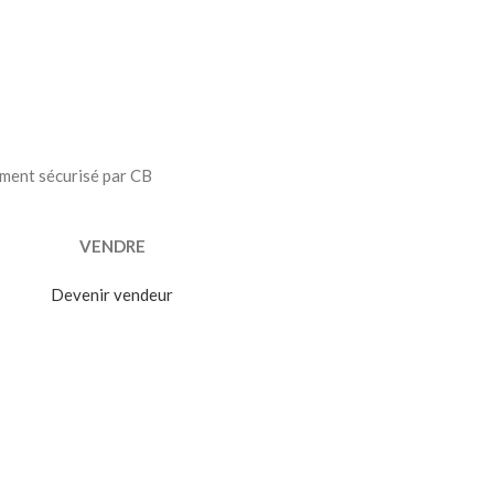
Drapeau Saint Et
15,00
€
ment sécurisé par CB
VENDRE
Devenir vendeur