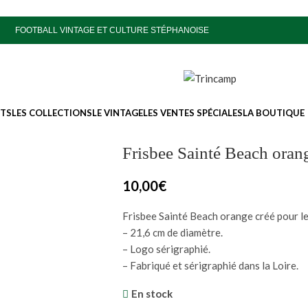
FOOTBALL VINTAGE ET CULTURE STÉPHANOISE
ITS
LES COLLECTIONS
LE VINTAGE
LES VENTES SPÉCIALES
LA BOUTIQUE
Frisbee Sainté Beach oran
10,00
€
Frisbee Sainté Beach orange créé pour l
– 21,6 cm de diamètre.
– Logo sérigraphié.
– Fabriqué et sérigraphié dans la Loire.
En stock