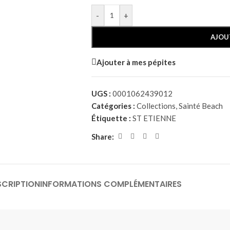
-
+
AJOU
Ajouter à mes pépites
UGS :
0001062439012
Catégories :
Collections
,
Sainté Beach
Étiquette :
ST ETIENNE
Share:
SCRIPTION
INFORMATIONS COMPLÉMENTAIRES