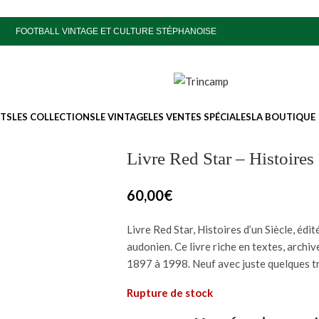
FOOTBALL VINTAGE ET CULTURE STÉPHANOISE
ITS
LES COLLECTIONS
LE VINTAGE
LES VENTES SPÉCIALES
LA BOUTIQUE
Livre Red Star – Histoires
60,00
€
Livre Red Star, Histoires d’un Siècle, édi
audonien. Ce livre riche en textes, archiv
1897 à 1998. Neuf avec juste quelques tr
Rupture de stock