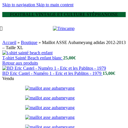
Skip to navigation
Skip to main content
FOOTBALL VINTAGE ET CULTURE STÉPHANOISE
Accueil
»
Boutique
»
Maillot ASSE Aubameyang adidas 2012-2013
– Taille XL
T-shirt Sainté Beach enfant blanc
25,00
€
Retour aux produits
BD Eric Castel - Numéro 1 - Eric et les Pablitos - 1979
15,00
€
Vendu