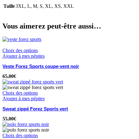
Taille
3XL
,
L
,
M
,
S
,
XL
,
XS
,
XXL
Vous aimerez peut-être aussi…
Choix des options
Ajouter à mes pépites
Veste Forez Sports coupe-vent noir
65,00
€
Choix des options
Ajouter à mes pépites
Sweat zippé Forez Sports vert
55,00
€
Choix des options