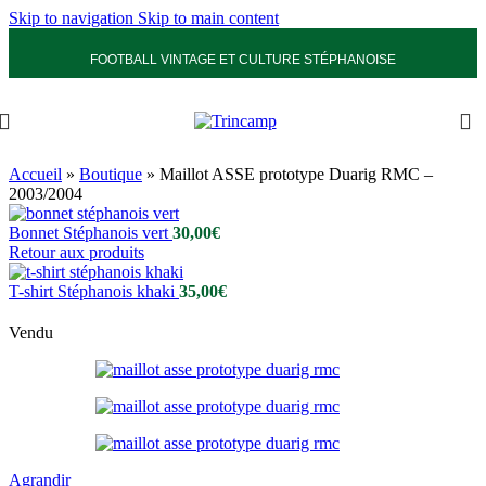
Skip to navigation
Skip to main content
FOOTBALL VINTAGE ET CULTURE STÉPHANOISE
Accueil
»
Boutique
»
Maillot ASSE prototype Duarig RMC –
2003/2004
Bonnet Stéphanois vert
30,00
€
Retour aux produits
T-shirt Stéphanois khaki
35,00
€
Vendu
Agrandir