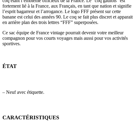
coq étant l’emblème officieux de la France. Le “coq gaulois” est
fortement lié à la France, aux Français, en tant que nation et signifie
l’esprit bagarreur et l’arrogance. Le logo FFF présent sur cette
banane est celui des années 90. Le coq se fait plus discret et apparait
en arrière plan des trois lettres “FFF” superposées.
Ce sac équipe de France vintage pourrait devenir votre meilleur
compagnon pour vos courts voyages mais aussi pour vos activités
sportives.
ÉTAT
– Neuf avec étiquette.
CARACTÉRISTIQUES