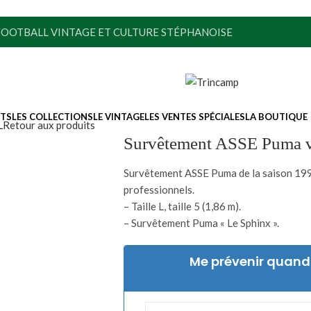
FOOTBALL VINTAGE ET CULTURE STÉPHANOISE
ITS
LES COLLECTIONS
LE VINTAGE
LES VENTES SPÉCIALES
LA BOUTIQUE
L
Retour aux produits
Survêtement ASSE Puma vi
Survêtement ASSE Puma de la saison 1992-
professionnels.
– Taille L, taille 5 (1,86 m).
– Survêtement Puma « Le Sphinx ».
Me prévenir quand 