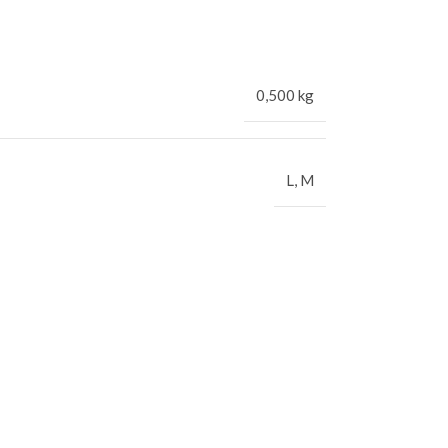
0,500 kg
L
,
M