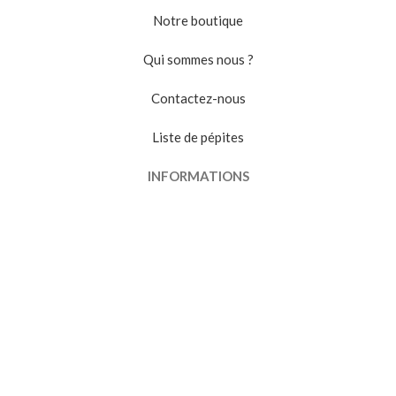
Notre boutique
Qui sommes nous ?
Contactez-nous
Liste de pépites
INFORMATIONS
Conditions générales de vente
Politique de confidentialité
Suivi de commande
VENDRE
Devenir vendeur