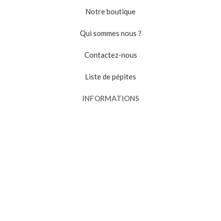
Notre boutique
Qui sommes nous ?
Contactez-nous
Liste de pépites
INFORMATIONS
Conditions générales de vente
Politique de confidentialité
Suivi de commande
VENDRE
Devenir vendeur