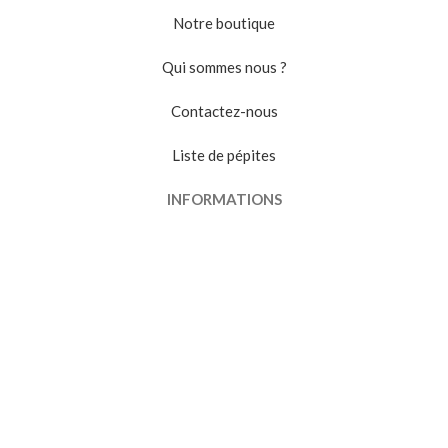
Notre boutique
Qui sommes nous ?
Contactez-nous
Liste de pépites
INFORMATIONS
Conditions générales de vente
Politique de confidentialité
Suivi de commande
VENDRE
Devenir vendeur