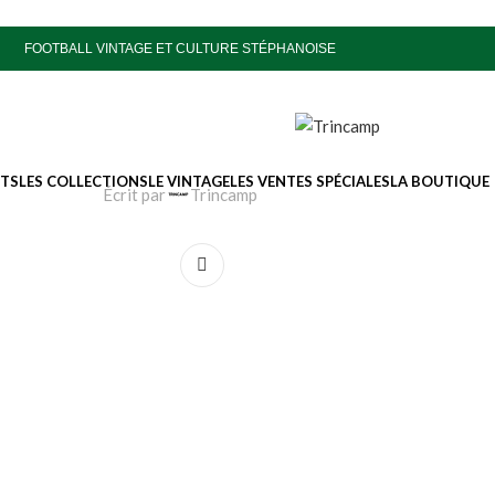
FOOTBALL VINTAGE ET CULTURE STÉPHANOISE
ITS
LES COLLECTIONS
LE VINTAGE
LES VENTES SPÉCIALES
LA BOUTIQUE
Écrit par
Trincamp