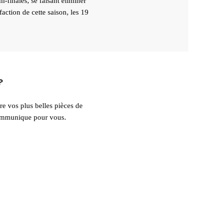
i-finales, se faisant éliminer
faction de cette saison, les 19
?
 vos plus belles pièces de
communique pour vous.