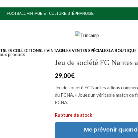
FOOTBALL VINTAGE ET CULTURE STÉPHANOISE
ITS
LES COLLECTIONS
LE VINTAGE
LES VENTES SPÉCIALES
LA BOUTIQUE
aux produits
Jeu de société FC Nantes 
29,00
€
Jeu de société FC Nantes adidas commerci
du FCNA. « Jouez un véritable match de f
FCNA.
Rupture de stock
Me prévenir quand 