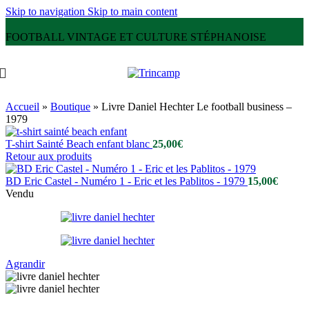
Skip to navigation
Skip to main content
FOOTBALL VINTAGE ET CULTURE STÉPHANOISE
Accueil
»
Boutique
»
Livre Daniel Hechter Le football business –
1979
T-shirt Sainté Beach enfant blanc
25,00
€
Retour aux produits
BD Eric Castel - Numéro 1 - Eric et les Pablitos - 1979
15,00
€
Vendu
Agrandir