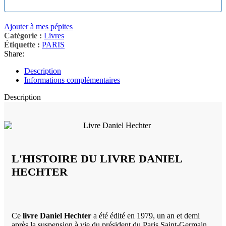
Ajouter à mes pépites
Catégorie :
Livres
Étiquette :
PARIS
Share:
Description
Informations complémentaires
Description
L'HISTOIRE DU LIVRE DANIEL
HECHTER
Ce
livre Daniel Hechter
a été édité en 1979, un an et demi
après la suspension à vie du président du Paris Saint-Germain