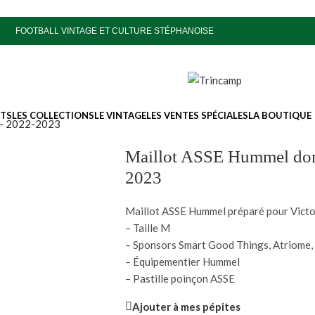
FOOTBALL VINTAGE ET CULTURE STÉPHANOISE
ITS
LES COLLECTIONS
LE VINTAGE
LES VENTES SPÉCIALES
LA BOUTIQUE
y – 2022-2023
Maillot ASSE Hummel domi
2023
Maillot ASSE Hummel préparé pour Victor
– Taille M
– Sponsors Smart Good Things, Atriome, 
– Équipementier Hummel
– Pastille poinçon ASSE
Ajouter à mes pépites