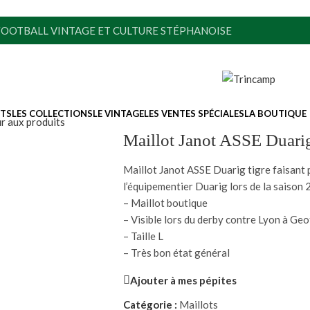
FOOTBALL VINTAGE ET CULTURE STÉPHANOISE
ITS
LES COLLECTIONS
LE VINTAGE
LES VENTES SPÉCIALES
LA BOUTIQUE
r aux produits
Maillot Janot ASSE Duarig 
Maillot Janot ASSE Duarig tigre faisant p
l’équipementier Duarig lors de la saison
– Maillot boutique
– Visible lors du derby contre Lyon à Ge
– Taille L
– Très bon état général
Ajouter à mes pépites
Catégorie :
Maillots