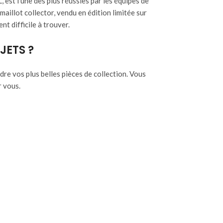
est l’une des plus réussies par les équipes de
maillot collector, vendu en édition limitée sur
nt difficile à trouver.
JETS ?
e vos plus belles pièces de collection. Vous
 vous.