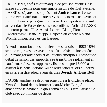
En juin 1993, après avoir manqué de peu son retour sur la
scène européenne pour une simple histoire de goal-average,
l’ASSE se sépare de son président
André Laurent
et se
tourne vers l’alléchant tandem Yves Guichard – Jean-Michel
Larqué. Pour le plus grand bonheur des supporters, on voit
arriver dans le Forez des stars susceptibles d’offrir à l’ASSE
un retour parmi l’élite. Ainsi, Laurent Blanc, Piotr
Swierczewski, Jean-Philippe Delpech ou encore Roland
Wohlfarth sont recrutés par Larqué.
Attendus pour jouer les premiers rôles, la saison 1993-1994
se mue en grotesques aventures d’un président incompétent,
d’un manager aux abois et de joueurs amorphes. L’espoir de
début de saison des supporters se transforme rapidement en
cauchemar chez les supporters. Ils ne sont que 16 000 à
assister à la belle victoire 3-0 de leurs joueurs lors du derby
en avril et à dire adieu à leur gardien
Joseph-Antoine Bell
.
L’ASSE termine la saison en roue libre à la onzième place.
Yves Guichard démissionne et Jean-Michel Larqué
abandonne le navire quelques semaines plus tard, laissant le
club avec 25 millions de dettes.