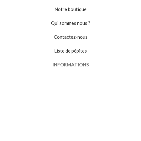
Notre boutique
Qui sommes nous ?
Contactez-nous
Liste de pépites
INFORMATIONS
Conditions générales de vente
Politique de confidentialité
Suivi de commande
VENDRE
Devenir vendeur