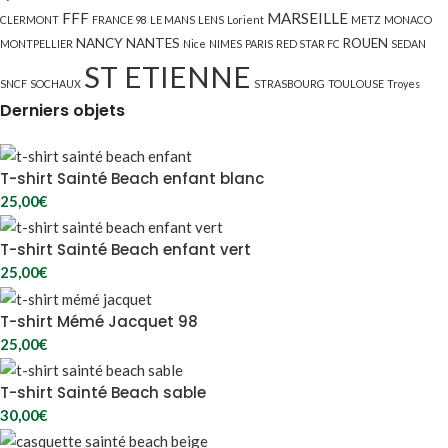
FFF
MARSEILLE
CLERMONT
FRANCE 98
LE MANS
LENS
Lorient
METZ
MONACO
NANCY
NANTES
ROUEN
MONTPELLIER
Nice
NIMES
PARIS
RED STAR FC
SEDAN
ST ETIENNE
SNCF
SOCHAUX
STRASBOURG
TOULOUSE
Troyes
Derniers objets
T-shirt Sainté Beach enfant blanc
25,00
€
T-shirt Sainté Beach enfant vert
25,00
€
T-shirt Mémé Jacquet 98
25,00
€
T-shirt Sainté Beach sable
30,00
€