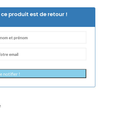
ce produit est de retour !
 notifier !
e