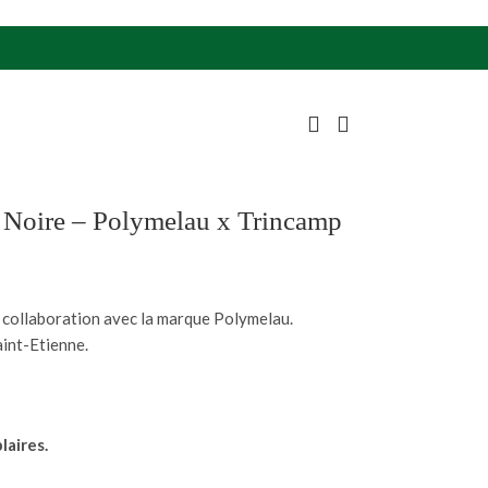
e Noire – Polymelau x Trincamp
n collaboration avec la marque Polymelau.
aint-Etienne.
laires.