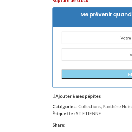
Rupture de stock
Me prévenir quand 
Me
Ajouter à mes pépites
Catégories :
Collections
,
Panthère Noir
Étiquette :
ST ETIENNE
Share: