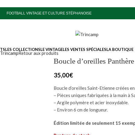
FOOTBALL VINTAGE ET CULTURE STÉPHANOISE
ITS
LES COLLECTIONS
LE VINTAGE
LES VENTES SPÉCIALES
LA BOUTIQUE
 Trincamp
Retour aux produits
Boucle d’oreilles Panthèr
35,00
€
Boucle d’oreilles Saint-Etienne créées e
– Pièces uniques fabriquées à la main à S
– Argile polymère et acier inoxydable.
– Environ 6 cm de longueur.
Édition limitée de seulement 15 exemp