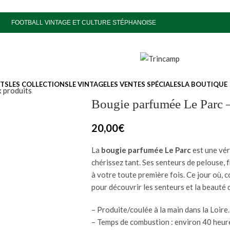
FOOTBALL VINTAGE ET CULTURE STÉPHANOISE
ITS
LES COLLECTIONS
LE VINTAGE
LES VENTES SPÉCIALES
LA BOUTIQUE
 produits
Bougie parfumée Le Parc 
20,00
€
La
bougie parfumée Le Parc
est une vér
chérissez tant. Ses senteurs de pelouse,
à votre toute première fois. Ce jour où,
pour découvrir les senteurs et la beauté 
– Produite/coulée à la main dans la Loire.
– Temps de combustion : environ 40 heur