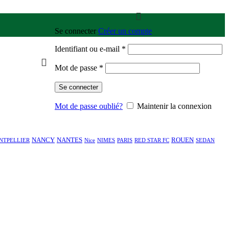
Se connecter
Créer un compte
Identifiant ou e-mail
*
Mot de passe
*
Se connecter
Mot de passe oublié?
Maintenir la connexion
NANCY
NANTES
ROUEN
NTPELLIER
Nice
NIMES
PARIS
RED STAR FC
SEDAN