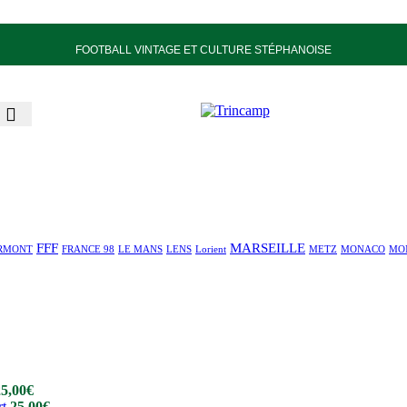
FOOTBALL VINTAGE ET CULTURE STÉPHANOISE
FFF
MARSEILLE
RMONT
FRANCE 98
LE MANS
LENS
Lorient
METZ
MONACO
MO
25,00
€
rt
25,00
€