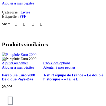
Ajouter à mes pépites
Catégorie :
Livres
Étiquette :
FFF
Share:
Produits similaires
Ajouter au panier
Choix des options
Ajouter à mes pépites
Ajouter à mes pépites
Parapluie Euro 2000
T-shirt équipe de France « Le doublé
Belgique Pays-Bas
historique » – Taille L
29,00
€