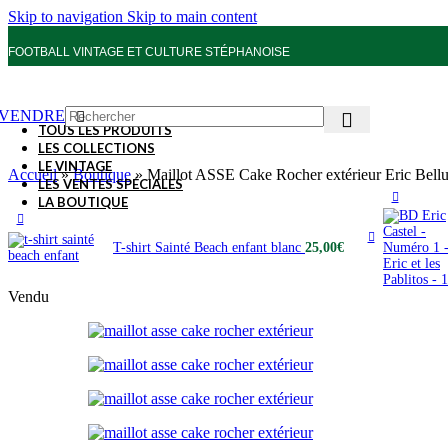
Skip to navigation
Skip to main content
FOOTBALL VINTAGE ET CULTURE STÉPHANOISE
VENDRE
TOUS LES PRODUITS
LES COLLECTIONS
LE VINTAGE
Accueil
»
Boutique
»
Maillot ASSE Cake Rocher extérieur Eric Bell
LES VENTES SPÉCIALES
LA BOUTIQUE
T-shirt Sainté Beach enfant blanc
25,00
€
Vendu