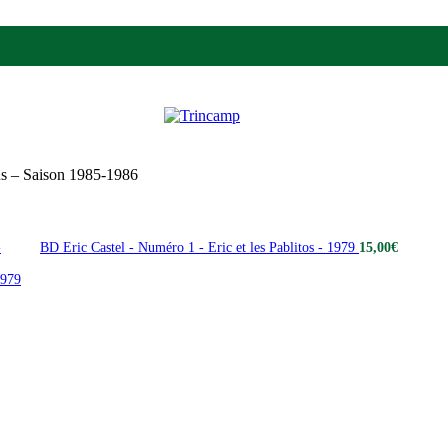
us – Saison 1985-1986
BD Eric Castel - Numéro 1 - Eric et les Pablitos - 1979
15,00
€