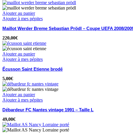
Ajouter au panier
Ajouter à mes pépites
Maillot Werder Breme Sebastian Prödl – Coupe UEFA 2008/200
220,00
€
Ajouter au panier
Ajouter à mes pépites
Écusson Saint Etienne brodé
5,00
€
Ajouter au panier
Ajouter à mes pépites
Débardeur FC Nantes vintage 1991 – Taille L
49,00
€