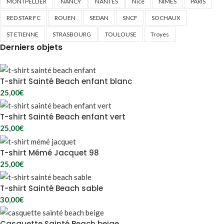
MONTPELLIER
NANCY
NANTES
Nice
NIMES
PARIS
RED STAR FC
ROUEN
SEDAN
SNCF
SOCHAUX
ST ETIENNE
STRASBOURG
TOULOUSE
Troyes
Derniers objets
T-shirt Sainté Beach enfant blanc
25,00
€
T-shirt Sainté Beach enfant vert
25,00
€
T-shirt Mémé Jacquet 98
25,00
€
T-shirt Sainté Beach sable
30,00
€
Casquette Sainté Beach beige