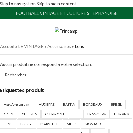
Skip to navigation
Skip to main content
FOOTBALL VINTAGE ET CULTURE STÉPHANOISE
Accueil
»
LE VINTAGE
»
Accessoires
»
Lens
Aucun produit ne correspond à votre sélection.
Étiquettes produit
Ajax Amsterdam
AUXERRE
BASTIA
BORDEAUX
BRESIL
CAEN
CHELSEA
CLERMONT
FFF
FRANCE 98
LE MANS
LENS
Lorient
MARSEILLE
METZ
MONACO