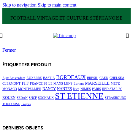
Skip to navigation
Skip to main content
FOOTBALL VINTAGE ET CULTURE STÉPHANOISE
Fermer
ÉTIQUETTES PRODUIT
BORDEAUX
Ajax Amsterdam
AUXERRE
BASTIA
BRESIL
CAEN
CHELSEA
FFF
MARSEILLE
CLERMONT
FRANCE 98
LE MANS
LENS
Lorient
METZ
NANCY
NANTES
MONACO
MONTPELLIER
Nice
NIMES
PARIS
RED STAR FC
ST ETIENNE
ROUEN
SEDAN
SNCF
SOCHAUX
STRASBOURG
TOULOUSE
Troyes
DERNIERS OBJETS