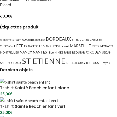
Picard
60,00
€
Étiquettes produit
BORDEAUX
Ajax Amsterdam
AUXERRE
BASTIA
BRESIL
CAEN
CHELSEA
FFF
MARSEILLE
CLERMONT
FRANCE 98
LE MANS
LENS
Lorient
METZ
MONACO
NANCY
NANTES
ROUEN
MONTPELLIER
Nice
NIMES
PARIS
RED STAR FC
SEDAN
ST ETIENNE
SNCF
SOCHAUX
STRASBOURG
TOULOUSE
Troyes
Derniers objets
T-shirt Sainté Beach enfant blanc
25,00
€
T-shirt Sainté Beach enfant vert
25,00
€