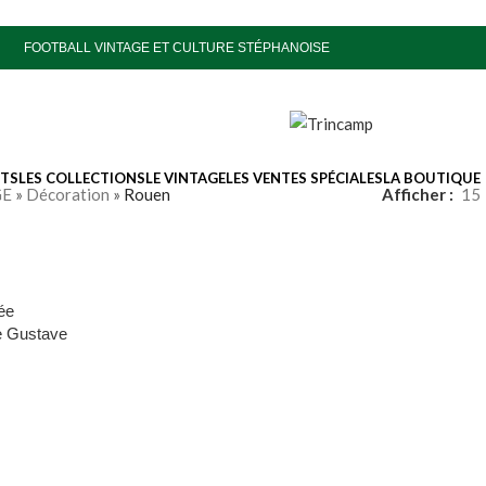
FOOTBALL VINTAGE ET CULTURE STÉPHANOISE
ITS
LES COLLECTIONS
LE VINTAGE
LES VENTES SPÉCIALES
LA BOUTIQUE
GE
»
Décoration
»
Rouen
Afficher
15
ée
e Gustave