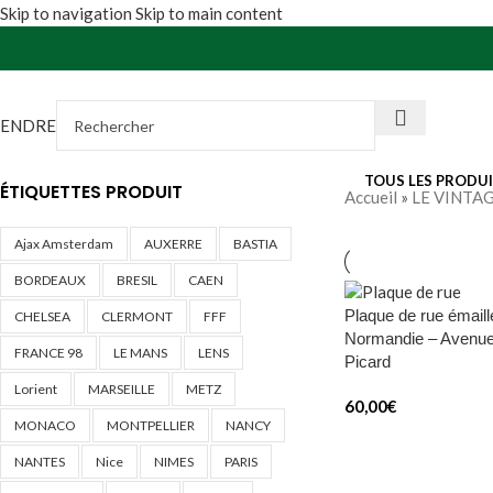
Skip to navigation
Skip to main content
VENDRE
TOUS LES PRODU
ÉTIQUETTES PRODUIT
Accueil
»
LE VINTA
Ajax Amsterdam
AUXERRE
BASTIA
BORDEAUX
BRESIL
CAEN
Plaque de rue émaill
CHELSEA
CLERMONT
FFF
Normandie – Avenu
FRANCE 98
LE MANS
LENS
Picard
Lorient
MARSEILLE
METZ
60,00
€
MONACO
MONTPELLIER
NANCY
NANTES
Nice
NIMES
PARIS