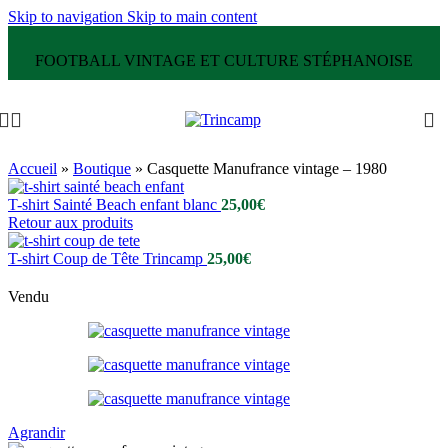
Skip to navigation
Skip to main content
FOOTBALL VINTAGE ET CULTURE STÉPHANOISE
Accueil
»
Boutique
»
Casquette Manufrance vintage – 1980
T-shirt Sainté Beach enfant blanc
25,00
€
Retour aux produits
T-shirt Coup de Tête Trincamp
25,00
€
Vendu
Agrandir