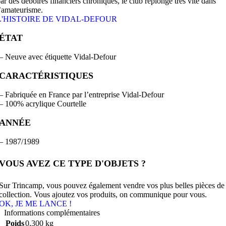
ar des déboires financiers chroniques, le club replonge très vite dans
’amateurisme.
L'HISTOIRE DE VIDAL-DEFOUR
ÉTAT
– Neuve avec étiquette Vidal-Defour
CARACTÉRISTIQUES
– Fabriquée en France par l’entreprise Vidal-Defour
– 100% acrylique Courtelle
ANNÉE
– 1987/1989
VOUS AVEZ CE TYPE D'OBJETS ?
Sur Trincamp, vous pouvez également vendre vos plus belles pièces de
collection. Vous ajoutez vos produits, on communique pour vous.
OK, JE ME LANCE !
Informations complémentaires
Poids
0,300 kg