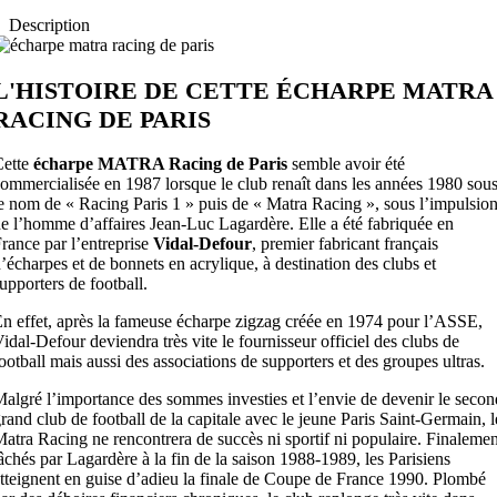
Description
L'HISTOIRE DE CETTE ÉCHARPE MATRA
RACING DE PARIS
ette
écharpe MATRA Racing de Paris
semble avoir été
ommercialisée en 1987 lorsque le club renaît dans les années 1980 sou
e nom de « Racing Paris 1 » puis de « Matra Racing », sous l’impulsio
e l’homme d’affaires Jean-Luc Lagardère. Elle a été fabriquée en
rance par l’entreprise
Vidal-Defour
, premier fabricant français
’écharpes et de bonnets en acrylique, à destination des clubs et
upporters de football.
n effet, après la fameuse écharpe zigzag créée en 1974 pour l’ASSE,
idal-Defour deviendra très vite le fournisseur officiel des clubs de
ootball mais aussi des associations de supporters et des groupes ultras.
algré l’importance des sommes investies et l’envie de devenir le secon
rand club de football de la capitale avec le jeune Paris Saint-Germain, l
atra Racing ne rencontrera de succès ni sportif ni populaire. Finalemen
âchés par Lagardère à la fin de la saison 1988-1989, les Parisiens
tteignent en guise d’adieu la finale de Coupe de France 1990. Plombé