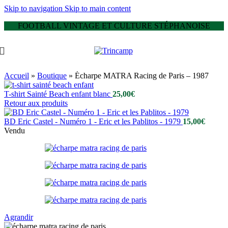
Skip to navigation
Skip to main content
FOOTBALL VINTAGE ET CULTURE STÉPHANOISE
Accueil
»
Boutique
»
Écharpe MATRA Racing de Paris – 1987
T-shirt Sainté Beach enfant blanc
25,00
€
Retour aux produits
BD Eric Castel - Numéro 1 - Eric et les Pablitos - 1979
15,00
€
Vendu
Agrandir