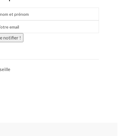
 notifier !
eille