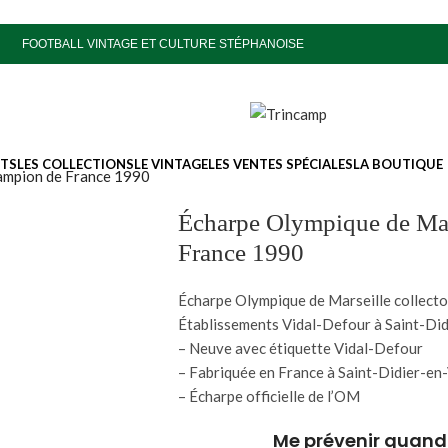
FOOTBALL VINTAGE ET CULTURE STÉPHANOISE
ITS
LES COLLECTIONS
LE VINTAGE
LES VENTES SPÉCIALES
LA BOUTIQUE
hampion de France 1990
Écharpe Olympique de Mar
France 1990
Écharpe Olympique de Marseille collector
Établissements Vidal-Defour à Saint-Did
– Neuve avec étiquette Vidal-Defour
– Fabriquée en France à Saint-Didier-en
– Écharpe officielle de l’OM
Me prévenir quand 