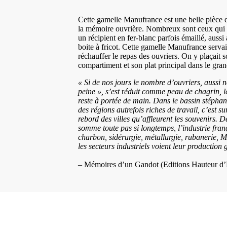
Cette gamelle Manufrance est une belle pièce
la mémoire ouvrière. Nombreux sont ceux qui 
un récipient en fer-blanc parfois émaillé, auss
boite à fricot. Cette gamelle Manufrance servait
réchauffer le repas des ouvriers. On y plaçait s
compartiment et son plat principal dans le gra
« Si de nos jours le nombre d’ouvriers, auss
peine », s’est
r
éduit comme peau de chagrin, la
reste à portée de main. Dans le bassin stépha
des régions autrefois riches de travail, c’est su
rebord des villes qu’affleurent les souvenirs. D
somme toute pas si longtemps, l’industrie franç
charbon, sidérurgie, métallurgie, rubanerie, 
les secteurs industriels voient leur productio
– Mémoires d’un Gandot (Editions Hauteur 