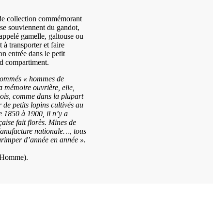
 de collection commémorant
se souviennent du gandot,
i appelé gamelle, galtouse ou
 à transporter et faire
on entrée dans le petit
nd compartiment.
i nommés « hommes de
 mémoire ouvrière, elle,
nois, comme dans la plupart
r de petits lopins cultivés au
e 1850 à 1900, il n’y a
aise fait florès. Mines de
Manufacture nationale…, tous
n grimper d’année en année ».
d’Homme).