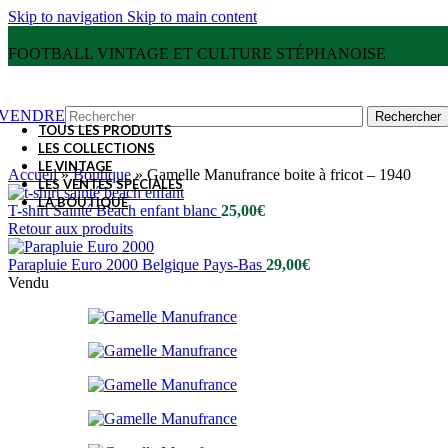
Skip to navigation
Skip to main content
FOOTBALL VINTAGE ET CULTURE STÉPHANOISE
VENDRE
Rechercher
TOUS LES PRODUITS
LES COLLECTIONS
LE VINTAGE
Accueil
»
Boutique
»
Gamelle Manufrance boite à fricot – 1940
LES VENTES SPÉCIALES
LA BOUTIQUE
T-shirt Sainté Beach enfant blanc
25,00
€
Retour aux produits
Parapluie Euro 2000 Belgique Pays-Bas
29,00
€
Vendu