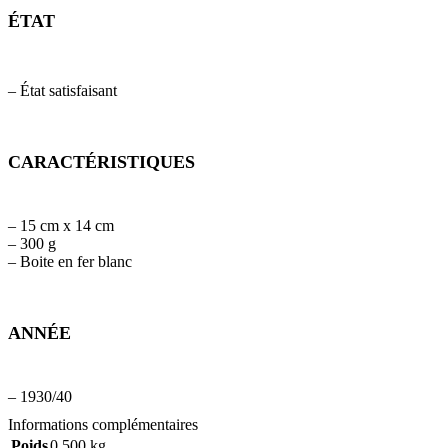
ÉTAT
– État satisfaisant
CARACTÉRISTIQUES
– 15 cm x 14 cm
– 300 g
– Boite en fer blanc
ANNÉE
– 1930/40
Informations complémentaires
Poids
0,500 kg