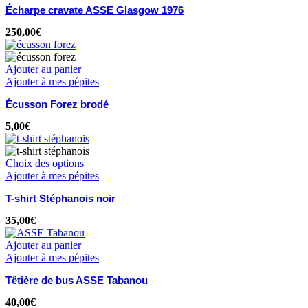
Écharpe cravate ASSE Glasgow 1976
250,00
€
Ajouter au panier
Ajouter à mes pépites
Écusson Forez brodé
5,00
€
Choix des options
Ajouter à mes pépites
T-shirt Stéphanois noir
35,00
€
Ajouter au panier
Ajouter à mes pépites
Têtière de bus ASSE Tabanou
40,00
€