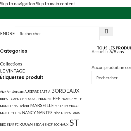
Skip to navigation
Skip to main content
VENDRE
TOUS LES PRODU
Categories
Accueil
»
6/8 ans
Collections
Aucun produit ne cor
LE VINTAGE
Étiquettes produit
BORDEAUX
Ajax Amsterdam
AUXERRE
BASTIA
FFF
BRESIL
CAEN
CHELSEA
CLERMONT
FRANCE 98
LE
MARSEILLE
MANS
LENS
Lorient
METZ
MONACO
NANCY
NANTES
MONTPELLIER
Nice
NIMES
PARIS
ST
ROUEN
RED STAR FC
SEDAN
SNCF
SOCHAUX