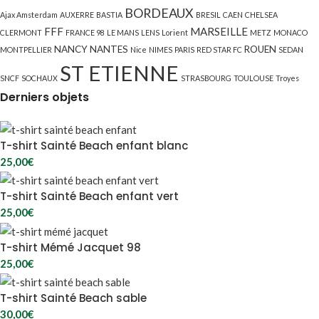
BORDEAUX
Ajax Amsterdam
AUXERRE
BASTIA
BRESIL
CAEN
CHELSEA
FFF
MARSEILLE
CLERMONT
FRANCE 98
LE MANS
LENS
Lorient
METZ
MONACO
NANCY
NANTES
ROUEN
MONTPELLIER
Nice
NIMES
PARIS
RED STAR FC
SEDAN
ST ETIENNE
SNCF
SOCHAUX
STRASBOURG
TOULOUSE
Troyes
Derniers objets
T-shirt Sainté Beach enfant blanc
25,00
€
T-shirt Sainté Beach enfant vert
25,00
€
T-shirt Mémé Jacquet 98
25,00
€
T-shirt Sainté Beach sable
30,00
€