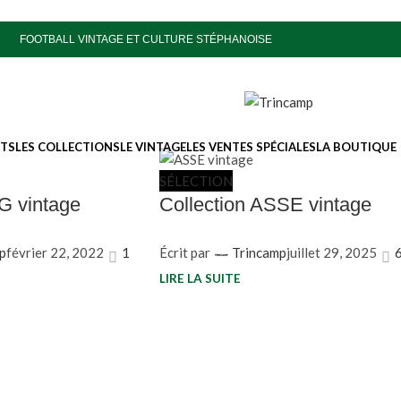
FOOTBALL VINTAGE ET CULTURE STÉPHANOISE
ITS
LES COLLECTIONS
LE VINTAGE
LES VENTES SPÉCIALES
LA BOUTIQUE
SÉLECTION
G vintage
Collection ASSE vintage
p
février 22, 2022
1
Écrit par
Trincamp
juillet 29, 2025
LIRE LA SUITE